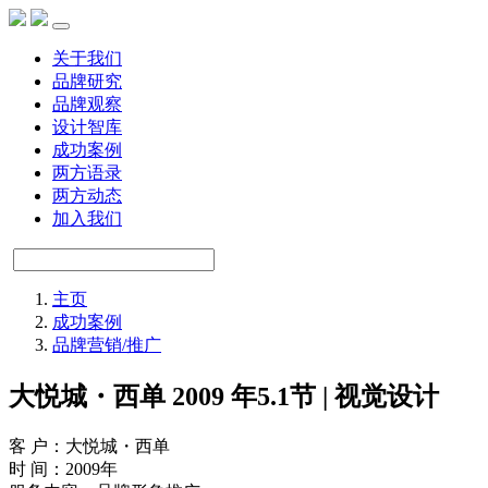
关于我们
品牌研究
品牌观察
设计智库
成功案例
两方语录
两方动态
加入我们
主页
成功案例
品牌营销/推广
大悦城・西单 2009 年5.1节 | 视觉设计
客 户：大悦城・西单
时 间：2009年