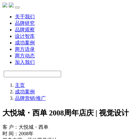
关于我们
品牌研究
品牌观察
设计智库
成功案例
两方语录
两方动态
加入我们
主页
成功案例
品牌营销/推广
大悦城・西单 2008周年店庆 | 视觉设计
客 户：大悦城・西单
时 间：2008年